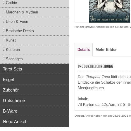
Gothic
Märchen & Mythen
Elfen & Feen
Für eine größere Ansicht klicken Sie auf das 
Erotische Decks
Kunst
Kulturen
Details
Mehr Bilder
Sonstiges
PRODUKTBESCHREIBUNG
Tarot Sets
Das
Tempest Tarot
lädt dich zu
Engel
Entdecke die Schätze der inne
Meerjungfrauen.
Zubehör
Inhalt:
Gutscheine
78 Karten ca. 12x7cm, 72 S. Bo
B-Ware
Diesen Artikel haben wir am 08.06.2026
Neue Artikel