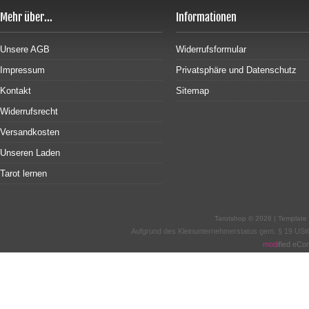
Mehr über...
Informationen
Unsere AGB
Widerrufsformular
Impressum
Privatsphäre und Datenschutz
Kontakt
Sitemap
Widerrufsrecht
Versandkosten
Unseren Laden
Tarot lernen
Tarotshop © 2026 | Templat
Aufgrund des Kleinunternehmerstatus gem. § 19 USt
mod
ified eC