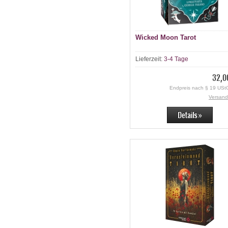
Wicked Moon Tarot
Lieferzeit:
3-4 Tage
32,0
Endpreis nach § 19 UStG
Versand