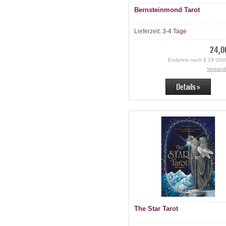
Bernsteinmond Tarot
Lieferzeit:
3-4 Tage
24,0
Endpreis nach § 19 UStG
Versand
The Star Tarot