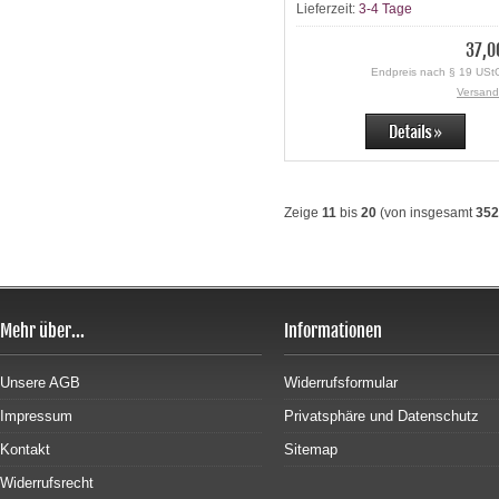
Lieferzeit:
3-4 Tage
37,0
Endpreis nach § 19 UStG
Versand
Zeige
11
bis
20
(von insgesamt
352
Mehr über...
Informationen
Unsere AGB
Widerrufsformular
Impressum
Privatsphäre und Datenschutz
Kontakt
Sitemap
Widerrufsrecht