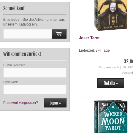
Schnellkauf
Bitte geben Sie die Artikelnummer aus
unserem Katalog ein.
Joker Tarot
Lieferzeit:
3-4 Tage
Willkommen zurück!
32,0
E-Mail-Adresse:
Endpreis nach § 19 UStG
Versand
Passwort:
Passwort vergessen?